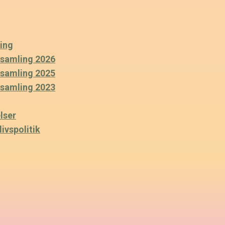
ing
rsamling 2026
rsamling 2025
rsamling 2023
lser
ivspolitik