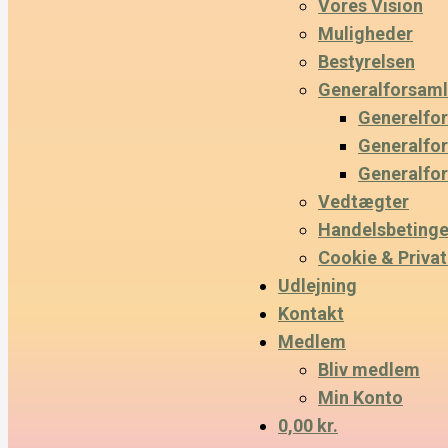
Vores Vision
Muligheder
Bestyrelsen
Generalforsaml
Generelfo
Generalfo
Generalfo
Vedtægter
Handelsbetinge
Cookie & Privatl
Udlejning
Kontakt
Medlem
Bliv medlem
Min Konto
0,00 kr.