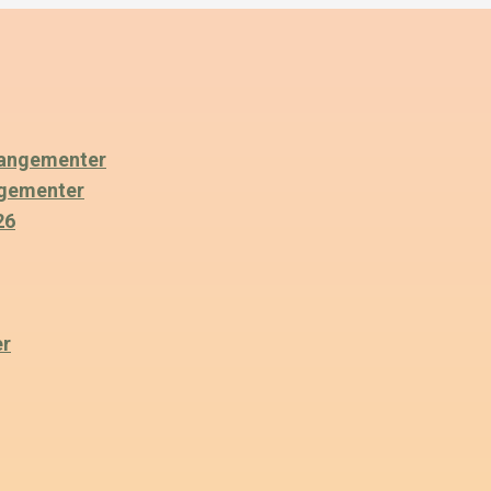
angementer
ngementer
26
er