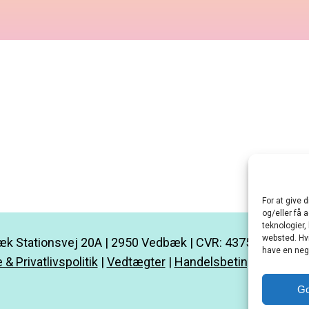
For at give 
og/eller få 
teknologier,
websted. Hvi
k Stationsvej 20A | 2950 Vedbæk | CVR: 43752685 |
kon
have en nega
 & Privatlivspolitik
|
Vedtægter
|
Handelsbetingelser
|
Min
G