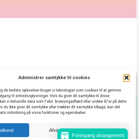
Administrer samtykke til cookies
dig de bedste oplevelser bruger vi teknologier som cookies til at gemme
adgang til enhedsoplysninger. Hvis du giver dit samtykke til disse
 kan vi behandle data som f.eks. browsingadfærd eller unikke ID'er på dette
s du ikke giver dit samtykke eller trækker dit samtykke tilbage, kan det
takt@vedbækkulturhus.dk
tiv indvirkning på visse funktioner og egenskaber.
 konto
odkend
Afvis
Se præferencer
Forespørg arrangement