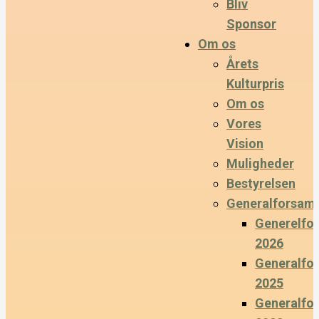
Bliv
Sponsor
Om os
Årets
Kulturpris
Om os
Vores
Vision
Muligheder
Bestyrelsen
Generalforsaml
Generelfo
2026
Generalfo
2025
Generalfo