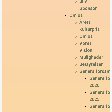
Bliv
Sponsor
Om os
Årets
Kulturpris
Om os
Vores
Vision
Muligheder
Bestyrelsen
Generalforsaml
Generelfo
2026
Generalfo
2025
Generalfo