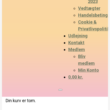
2023
Vedtægter
Handelsbetinge
Cookie &
Privatlivspolitik
Udlejning
Kontakt
Medlem
Bliv
medlem
Min Konto
0,00 kr.
Din kurv er tom.