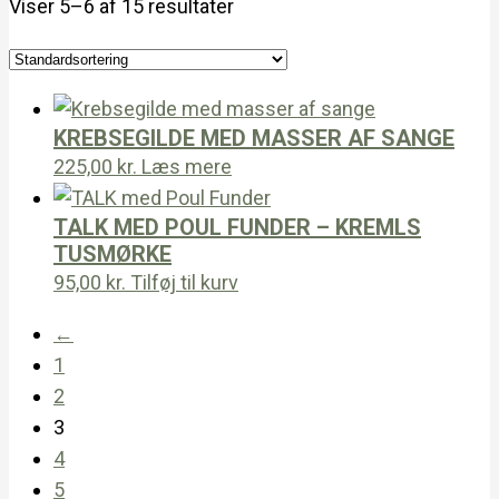
Viser 5–6 af 15 resultater
KREBSEGILDE MED MASSER AF SANGE
225,00
kr.
Læs mere
TALK MED POUL FUNDER – KREMLS
TUSMØRKE
95,00
kr.
Tilføj til kurv
←
1
2
3
4
5