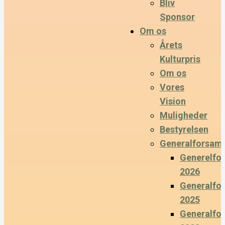
Bliv
Sponsor
Om os
Årets
Kulturpris
Om os
Vores
Vision
Muligheder
Bestyrelsen
Generalforsaml
Generelfo
2026
Generalfo
2025
Generalfo