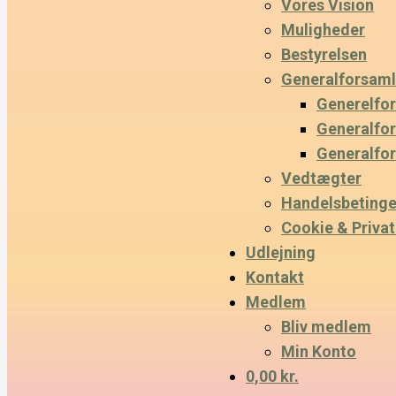
Vores Vision
Muligheder
Bestyrelsen
Generalforsaml
Generelfo
Generalfo
Generalfo
Vedtægter
Handelsbetinge
Cookie & Privatl
Udlejning
Kontakt
Medlem
Bliv medlem
Min Konto
0,00 kr.