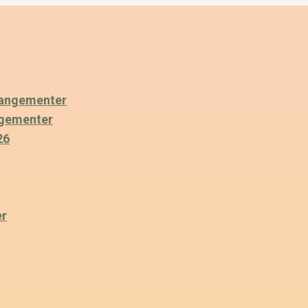
angementer
ngementer
26
er