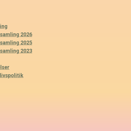
ing
rsamling 2026
rsamling 2025
rsamling 2023
lser
ivspolitik