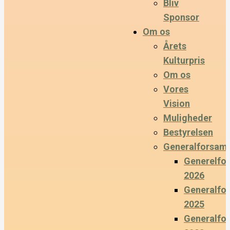
Bliv
Sponsor
Om os
Årets
Kulturpris
Om os
Vores
Vision
Muligheder
Bestyrelsen
Generalforsaml
Generelfo
2026
Generalfo
2025
Generalfo