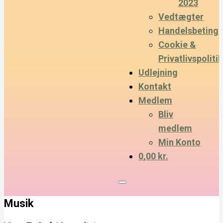
2023
Vedtægter
Handelsbetinge
Cookie &
Privatlivspolitik
Udlejning
Kontakt
Medlem
Bliv
medlem
Min Konto
0,00 kr.
Musik