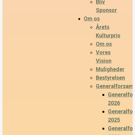
Bliv
Sponsor
Om os
Årets
Kulturpris
Om os
Vores
Vision
Muligheder
Bestyrelsen
Generalforsaml
Generelfo
2026
Generalfo
2025
Generalfo