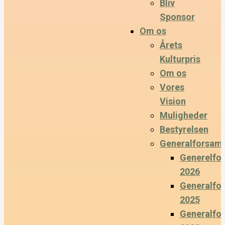
Bliv
Sponsor
Om os
Årets
Kulturpris
Om os
Vores
Vision
Muligheder
Bestyrelsen
Generalforsaml
Generelfo
2026
Generalfo
2025
Generalfo