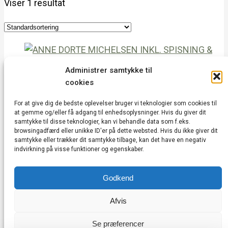
Viser 1 resultat
Administrer samtykke til
ANNE DORTE MICHELSEN INKL. SPISNING
cookies
& VIN
390,00
kr.
Læs mere
For at give dig de bedste oplevelser bruger vi teknologier som cookies til
at gemme og/eller få adgang til enhedsoplysninger. Hvis du giver dit
samtykke til disse teknologier, kan vi behandle data som f.eks.
browsingadfærd eller unikke ID'er på dette websted. Hvis du ikke giver dit
Vedbæk Kulturhus | Vedbæk Stationsvej 20A |
samtykke eller trækker dit samtykke tilbage, kan det have en negativ
indvirkning på visse funktioner og egenskaber.
2950 Vedbæk | CVR: 43752685 |
kontakt@vedbækkulturhus.dk
Godkend
Cookie & Privatlivspolitik
|
Vedtægter
|
Handelsbetingelser
|
Min konto
Afvis
Se præferencer