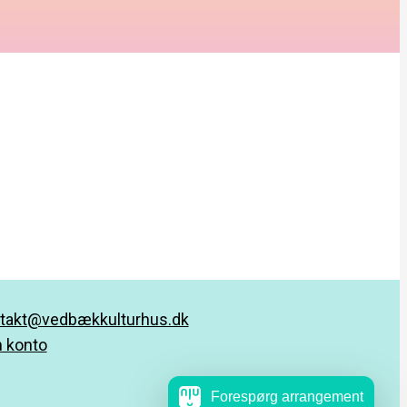
takt@vedbækkulturhus.dk
 konto
Forespørg arrangement