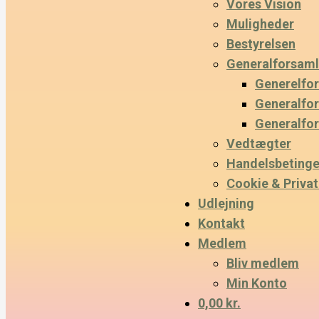
Vores Vision
Muligheder
Bestyrelsen
Generalforsaml
Generelfo
Generalfo
Generalfo
Vedtægter
Handelsbetinge
Cookie & Privatl
Udlejning
Kontakt
Medlem
Bliv medlem
Min Konto
0,00 kr.