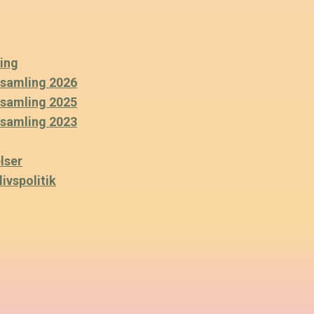
ing
rsamling 2026
rsamling 2025
rsamling 2023
lser
ivspolitik