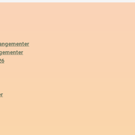
angementer
ngementer
26
er