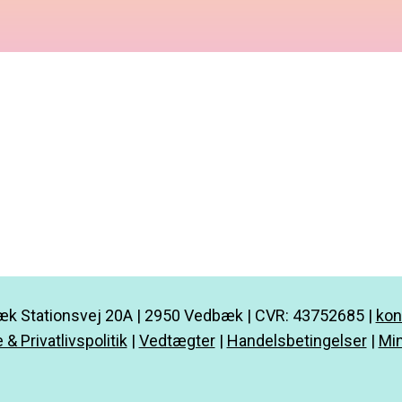
k Stationsvej 20A | 2950 Vedbæk | CVR: 43752685 |
kon
 & Privatlivspolitik
|
Vedtægter
|
Handelsbetingelser
|
Min