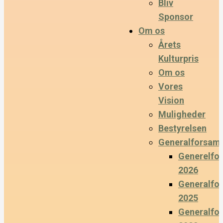
Bliv
Sponsor
Om os
Årets
Kulturpris
Om os
Vores
Vision
Muligheder
Bestyrelsen
Generalforsaml
Generelfo
2026
Generalfo
2025
Generalfo