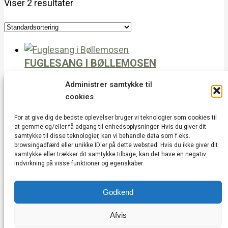
Viser 2 resultater
FUGLESANG I BØLLEMOSEN
100,00
kr.
Læs mere
Administrer samtykke til
cookies
FOLKEMØDE & KULTURNAT
Læs mere
For at give dig de bedste oplevelser bruger vi teknologier som cookies til
at gemme og/eller få adgang til enhedsoplysninger. Hvis du giver dit
samtykke til disse teknologier, kan vi behandle data som f.eks.
browsingadfærd eller unikke ID'er på dette websted. Hvis du ikke giver dit
Vedbæk Kulturhus | Vedbæk Stationsvej 20A |
samtykke eller trækker dit samtykke tilbage, kan det have en negativ
indvirkning på visse funktioner og egenskaber.
2950 Vedbæk | CVR: 43752685 |
kontakt@vedbækkulturhus.dk
Godkend
Cookie & Privatlivspolitik
|
Vedtægter
|
Handelsbetingelser
|
Min konto
Afvis