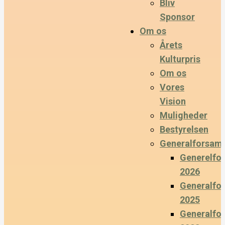
Bliv
Sponsor
Om os
Årets
Kulturpris
Om os
Vores
Vision
Muligheder
Bestyrelsen
Generalforsaml
Generelfo
2026
Generalfo
2025
Generalfo