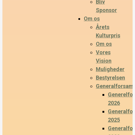
Bliv
Sponsor
Om os
Årets
Kulturpris
Om os
Vores
Vision
Muligheder
Bestyrelsen
Generalforsaml
Generelfo
2026
Generalfo
2025
Generalfo