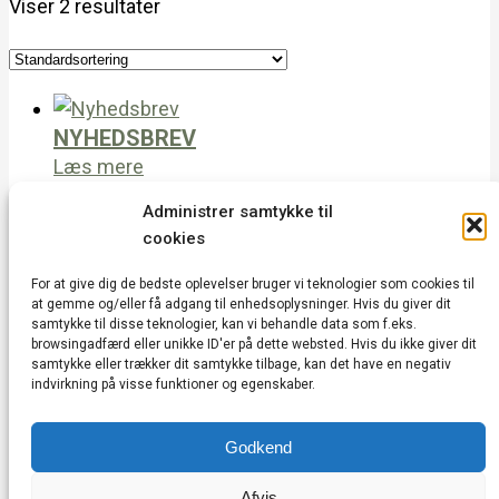
Viser 2 resultater
NYHEDSBREV
Læs mere
Administrer samtykke til
OLE KIBSGAARD – BØRNE OG
cookies
FAMILIESHOW
75,00
kr.
Læs mere
For at give dig de bedste oplevelser bruger vi teknologier som cookies til
at gemme og/eller få adgang til enhedsoplysninger. Hvis du giver dit
samtykke til disse teknologier, kan vi behandle data som f.eks.
browsingadfærd eller unikke ID'er på dette websted. Hvis du ikke giver dit
Vedbæk Kulturhus | Vedbæk Stationsvej 20A |
samtykke eller trækker dit samtykke tilbage, kan det have en negativ
indvirkning på visse funktioner og egenskaber.
2950 Vedbæk | CVR: 43752685 |
kontakt@vedbækkulturhus.dk
Godkend
Cookie & Privatlivspolitik
|
Vedtægter
|
Handelsbetingelser
|
Min konto
Afvis