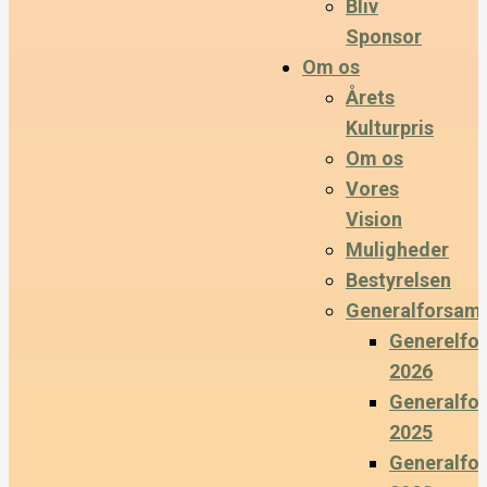
Bliv
Sponsor
Om os
Årets
Kulturpris
Om os
Vores
Vision
Muligheder
Bestyrelsen
Generalforsaml
Generelfo
2026
Generalfo
2025
Generalfo