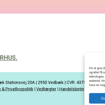
RHUS.
For at give 
og/eller få 
teknologier,
websted. Hvi
k Stationsvej 20A | 2950 Vedbæk | CVR: 43752685 |
kon
have en nega
 & Privatlivspolitik
|
Vedtægter
|
Handelsbetingelser
|
Min
G