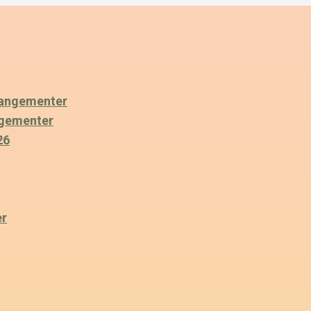
angementer
ngementer
26
er