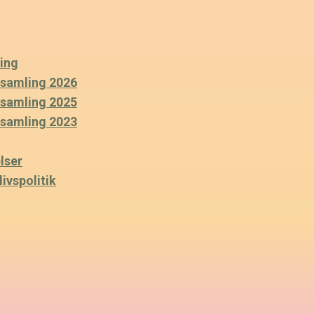
ing
rsamling 2026
rsamling 2025
rsamling 2023
lser
ivspolitik