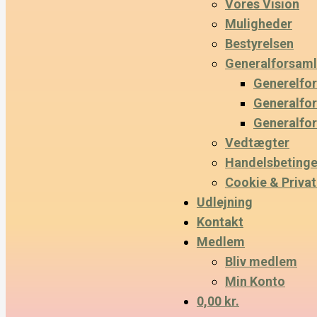
Vores Vision
Muligheder
Bestyrelsen
Generalforsaml
Generelfo
Generalfo
Generalfo
Vedtægter
Handelsbetinge
Cookie & Privatl
Udlejning
Kontakt
Medlem
Bliv medlem
Min Konto
0,00 kr.