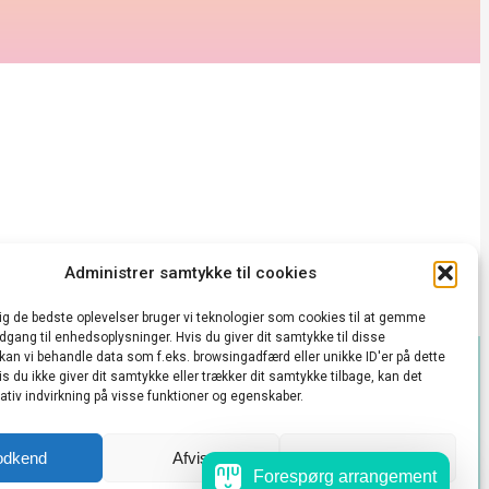
Administrer samtykke til cookies
dig de bedste oplevelser bruger vi teknologier som cookies til at gemme
adgang til enhedsoplysninger. Hvis du giver dit samtykke til disse
 kan vi behandle data som f.eks. browsingadfærd eller unikke ID'er på dette
s du ikke giver dit samtykke eller trækker dit samtykke tilbage, kan det
takt@vedbækkulturhus.dk
tiv indvirkning på visse funktioner og egenskaber.
 konto
odkend
Afvis
Se præferencer
Forespørg arrangement