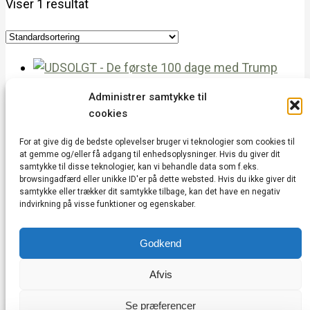
Viser 1 resultat
UDSOLGT – DE FØRSTE 100 DAGE MED
Administrer samtykke til
TRUMP
cookies
100,00
kr.
Læs mere
For at give dig de bedste oplevelser bruger vi teknologier som cookies til
at gemme og/eller få adgang til enhedsoplysninger. Hvis du giver dit
samtykke til disse teknologier, kan vi behandle data som f.eks.
Vedbæk Kulturhus | Vedbæk Stationsvej 20A |
browsingadfærd eller unikke ID'er på dette websted. Hvis du ikke giver dit
2950 Vedbæk | CVR: 43752685 |
samtykke eller trækker dit samtykke tilbage, kan det have en negativ
indvirkning på visse funktioner og egenskaber.
kontakt@vedbækkulturhus.dk
Cookie & Privatlivspolitik
|
Vedtægter
|
Godkend
Handelsbetingelser
|
Min konto
Afvis
Se præferencer