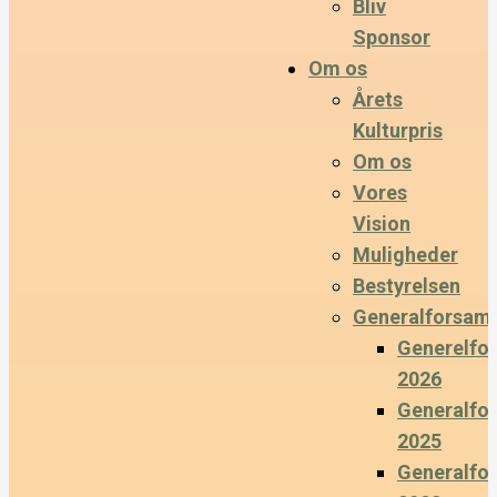
Bliv
Sponsor
Om os
Årets
Kulturpris
Om os
Vores
Vision
Muligheder
Bestyrelsen
Generalforsaml
Generelfo
2026
Generalfo
2025
Generalfo