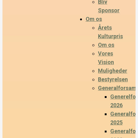
Bliv
Sponsor
Om os
Årets
Kulturpris
Om os
Vores
Vision
Muligheder
Bestyrelsen
Generalforsaml
Generelfo
2026
Generalfo
2025
Generalfo