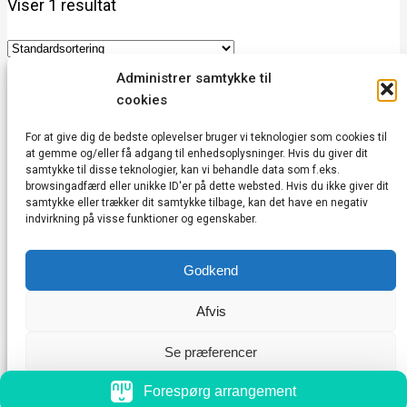
Viser 1 resultat
Administrer samtykke til
cookies
DANMARKS BEFRIELSE 80 ÅRS FEJRING
0,00
kr.
Læs mere
For at give dig de bedste oplevelser bruger vi teknologier som cookies til
at gemme og/eller få adgang til enhedsoplysninger. Hvis du giver dit
samtykke til disse teknologier, kan vi behandle data som f.eks.
browsingadfærd eller unikke ID'er på dette websted. Hvis du ikke giver dit
Vedbæk Kulturhus | Vedbæk Stationsvej 20A |
samtykke eller trækker dit samtykke tilbage, kan det have en negativ
indvirkning på visse funktioner og egenskaber.
2950 Vedbæk | CVR: 43752685 |
kontakt@vedbækkulturhus.dk
Godkend
Cookie & Privatlivspolitik
|
Vedtægter
|
Handelsbetingelser
|
Min konto
Afvis
Se præferencer
Cookiepolitik
Forespørg arrangement
Cookie & Privatlivspolitik