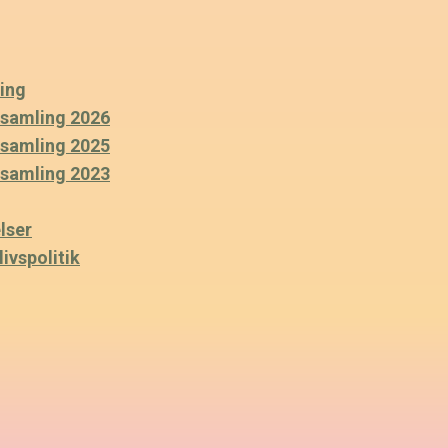
ing
rsamling 2026
rsamling 2025
rsamling 2023
lser
ivspolitik