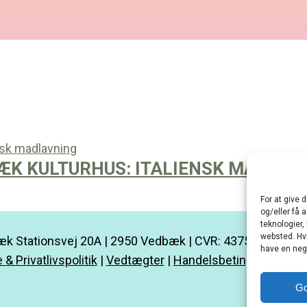
ÆK KULTURHUS: ITALIENSK MADLAV
For at give 
og/eller få 
teknologier,
websted. Hvi
k Stationsvej 20A | 2950 Vedbæk | CVR: 43752685 |
kon
have en nega
 & Privatlivspolitik
|
Vedtægter
|
Handelsbetingelser
|
Min
G