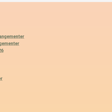
angementer
ngementer
26
er