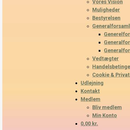
Vores Vision
Muligheder
Bestyrelsen
Generalforsaml
Generelfo
Generalfo
Generalfo
Vedtægter
Handelsbetinge
Cookie & Privatl
Udlejning
Kontakt
Medlem
Bliv medlem
Min Konto
0,00 kr.