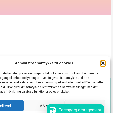
NING
Administrer samtykke til cookies
dig de bedste oplevelser bruger vi teknologier som cookies til at gemme
adgang til enhedsoplysninger. Hvis du giver dit samtykke til disse
 kan vi behandle data som f.eks. browsingadfærd eller unikke ID'er på dette
s du ikke giver dit samtykke eller trækker dit samtykke tilbage, kan det
takt@vedbækkulturhus.dk
tiv indvirkning på visse funktioner og egenskaber.
 konto
odkend
Afvis
Se præferencer
Forespørg arrangement