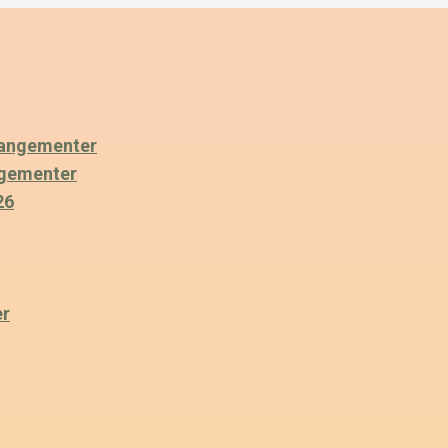
angementer
ngementer
26
er