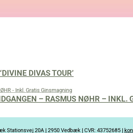
DIVINE DIVAS TOUR’
INDGANGEN – RASMUS NØHR – INKL.
k Stationsvej 20A | 2950 Vedbæk | CVR: 43752685 |
kon