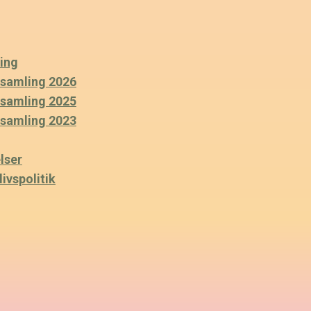
ing
rsamling 2026
rsamling 2025
rsamling 2023
lser
ivspolitik