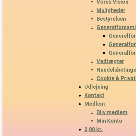
Vores Vision
Muligheder
Bestyrelsen
Generalforsaml
Generelfo
Generalfo
Generalfo
Vedtægter
Handelsbetinge
Cookie & Privatl
Udlejning
Kontakt
Medlem
Bliv medlem
Min Konto
0,00 kr.