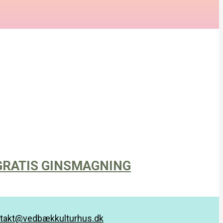
 GRATIS GINSMAGNING
takt@vedbækkulturhus.dk