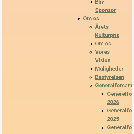
Bliv
Sponsor
Om os
Årets
Kulturpris
Om os
Vores
Vision
Muligheder
Bestyrelsen
Generalforsaml
Generelfo
2026
Generalfo
2025
Generalfo