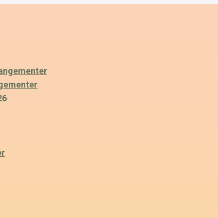
angementer
ngementer
26
er