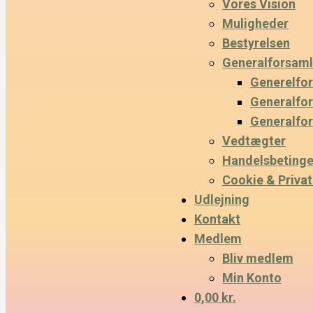
Vores Vision
Muligheder
Bestyrelsen
Generalforsaml
Generelfo
Generalfo
Generalfo
Vedtægter
Handelsbetinge
Cookie & Privatl
Udlejning
Kontakt
Medlem
Bliv medlem
Min Konto
0,00 kr.