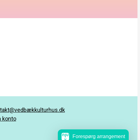
takt@vedbækkulturhus.dk
 konto
Forespørg arrangement