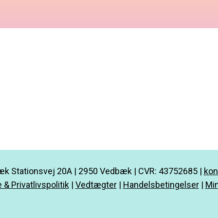
k Stationsvej 20A | 2950 Vedbæk | CVR: 43752685 |
kon
 & Privatlivspolitik
|
Vedtægter
|
Handelsbetingelser
|
Min