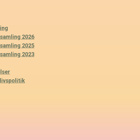
ing
rsamling 2026
rsamling 2025
rsamling 2023
lser
ivspolitik