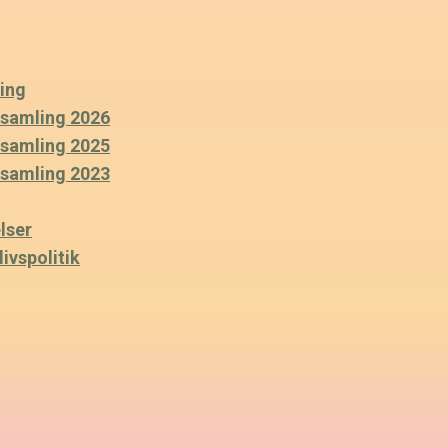
ing
rsamling 2026
rsamling 2025
rsamling 2023
lser
ivspolitik