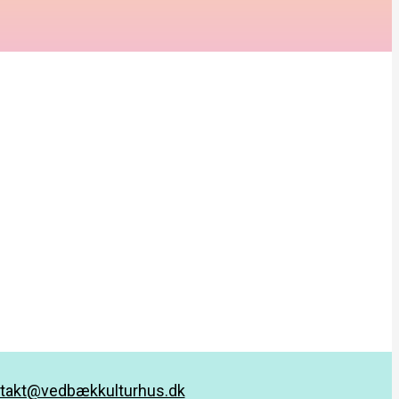
takt@vedbækkulturhus.dk