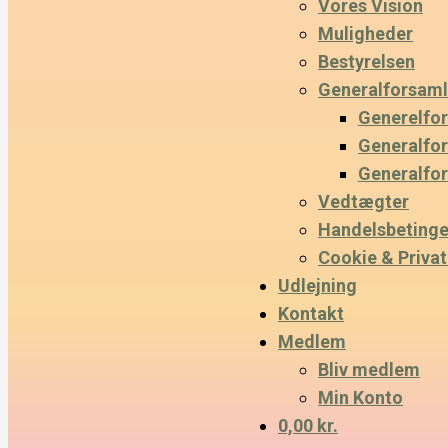
Vores Vision
Muligheder
Bestyrelsen
Generalforsaml
Generelfo
Generalfo
Generalfo
Vedtægter
Handelsbetinge
Cookie & Privatl
Udlejning
Kontakt
Medlem
Bliv medlem
Min Konto
0,00 kr.