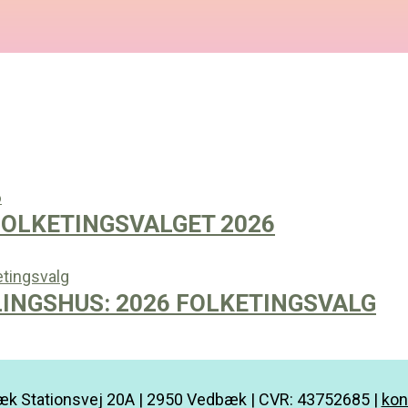
OLKETINGSVALGET 2026
INGSHUS: 2026 FOLKETINGSVALG
k Stationsvej 20A | 2950 Vedbæk | CVR: 43752685 |
kon