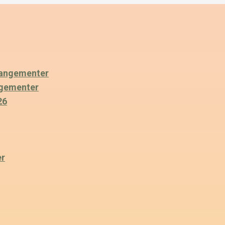
angementer
ngementer
26
er