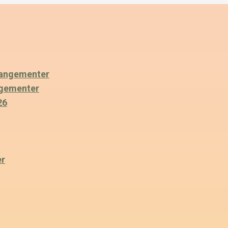
angementer
ngementer
26
er