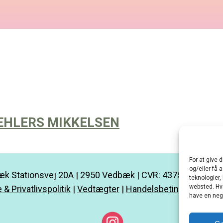
 EHLERS MIKKELSEN
For at give 
og/eller få 
k Stationsvej 20A | 2950 Vedbæk | CVR: 43752685 |
kon
teknologier,
websted. Hvi
 & Privatlivspolitik
|
Vedtægter
|
Handelsbetingelser
|
Min
have en nega