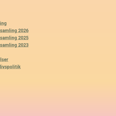
ing
rsamling 2026
rsamling 2025
rsamling 2023
lser
ivspolitik