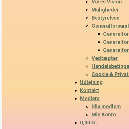
Vores Vision
Muligheder
Bestyrelsen
Generalforsaml
Generelfo
Generalfo
Generalfo
Vedtægter
Handelsbetinge
Cookie & Privatl
Udlejning
Kontakt
Medlem
Bliv medlem
Min Konto
0,00 kr.