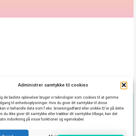
Administrer samtykke til cookies
dig de bedste oplevelser bruger vi teknologier som cookies til at gemme
adgang til enhedsoplysninger. Hvis du giver dit samtykke til disse
takt@vedbækkulturhus.dk
 kan vi behandle data som f.eks. browsingadfærd eller unikke ID'er på dette
s du ikke giver dit samtykke eller trækker dit samtykke tilbage, kan det
 konto
tiv indvirkning på visse funktioner og egenskaber.