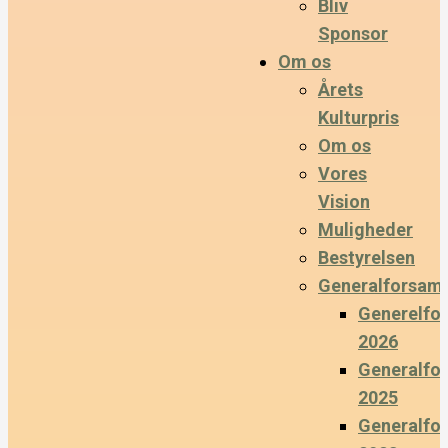
Bliv
Sponsor
Om os
Årets
Kulturpris
Om os
Vores
Vision
Muligheder
Bestyrelsen
Generalforsaml
Generelfo
2026
Generalfo
2025
Generalfo