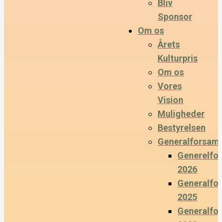
Bliv
Sponsor
Om os
Årets
Kulturpris
Om os
Vores
Vision
Muligheder
Bestyrelsen
Generalforsaml
Generelfo
2026
Generalfo
2025
Generalfo