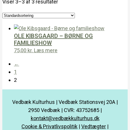
Viser 3–3 af 3 resultater
OLE KIBSGAARD – BØRNE OG
FAMILIESHOW
75,00
kr.
Læs mere
←
1
2
Vedbæk Kulturhus | Vedbæk Stationsvej 20A |
2950 Vedbæk | CVR: 43752685 |
kontakt@vedbækkulturhus.dk
Cookie & Privatlivspolitik
|
Vedtægter
|