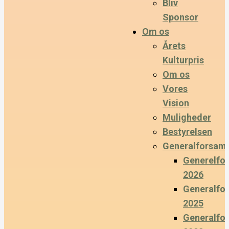
Bliv
Sponsor
Om os
Årets
Kulturpris
Om os
Vores
Vision
Muligheder
Bestyrelsen
Generalforsaml
Generelfo
2026
Generalfo
2025
Generalfo