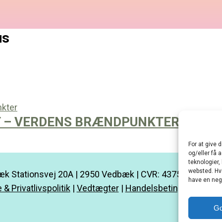
us
T – VERDENS BRÆNDPUNKTER
For at give 
og/eller få 
teknologier,
websted. Hvi
k Stationsvej 20A | 2950 Vedbæk | CVR: 43752685 |
kon
have en nega
 & Privatlivspolitik
|
Vedtægter
|
Handelsbetingelser
|
Min
G