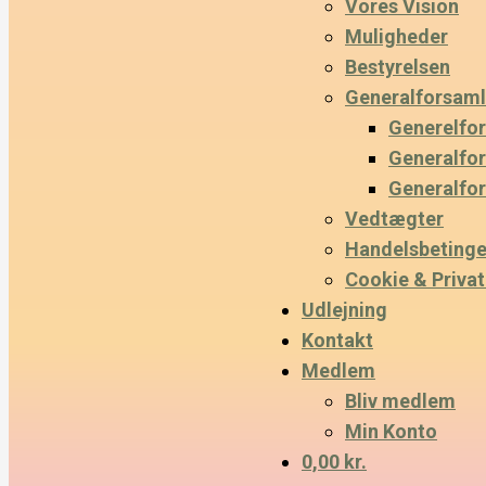
Vores Vision
Muligheder
Bestyrelsen
Generalforsaml
Generelfo
Generalfo
Generalfo
Vedtægter
Handelsbetinge
Cookie & Privatl
Udlejning
Kontakt
Medlem
Bliv medlem
Min Konto
0,00 kr.