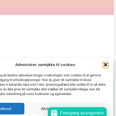
Administrer samtykke til cookies
dig de bedste oplevelser bruger vi teknologier som cookies til at gemme
adgang til enhedsoplysninger. Hvis du giver dit samtykke til disse
 kan vi behandle data som f.eks. browsingadfærd eller unikke ID'er på dette
s du ikke giver dit samtykke eller trækker dit samtykke tilbage, kan det
takt@vedbækkulturhus.dk
tiv indvirkning på visse funktioner og egenskaber.
 konto
odkend
Afvis
Se præferencer
Forespørg arrangement