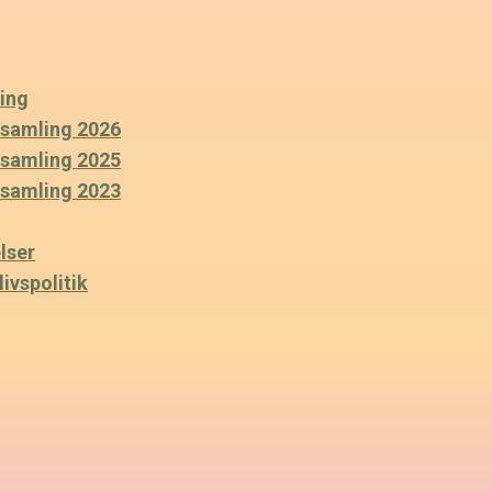
ing
rsamling 2026
rsamling 2025
rsamling 2023
lser
ivspolitik