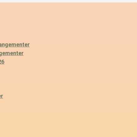
angementer
ngementer
26
er