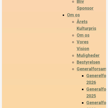
Bliv
Sponsor
Om os
Årets
Kulturpris
Om os
Vores
Vision
Muligheder
Bestyrelsen
Generalforsaml
Generelfo
2026
Generalfo
2025
Generalfo