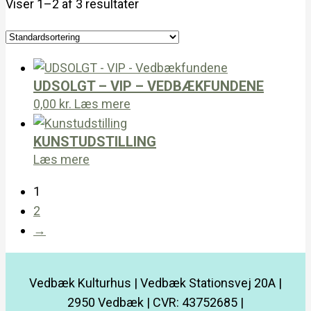
Viser 1–2 af 3 resultater
UDSOLGT – VIP – VEDBÆKFUNDENE
0,00
kr.
Læs mere
KUNSTUDSTILLING
Læs mere
1
2
→
Vedbæk Kulturhus | Vedbæk Stationsvej 20A |
2950 Vedbæk | CVR: 43752685 |