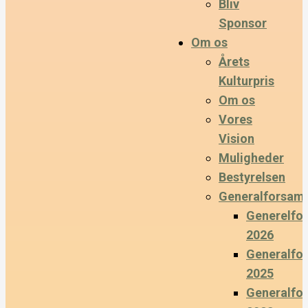
Bliv
Sponsor
Om os
Årets
Kulturpris
Om os
Vores
Vision
Muligheder
Bestyrelsen
Generalforsaml
Generelfo
2026
Generalfo
2025
Generalfo