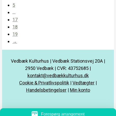
5
…
17
18
19
→
Vedbæk Kulturhus | Vedbæk Stationsvej 20A |
2950 Vedbæk | CVR: 43752685 |
kontakt@vedbækkulturhus.dk
Cookie & Privatlivspolitik
|
Vedtægter
|
Handelsbetingelser
|
Min konto
Forespørg arrangement