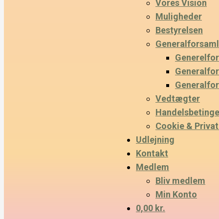
Vores Vision
Muligheder
Bestyrelsen
Generalforsaml
Generelfo
Generalfo
Generalfo
Vedtægter
Handelsbetinge
Cookie & Privatl
Udlejning
Kontakt
Medlem
Bliv medlem
Min Konto
0,00 kr.