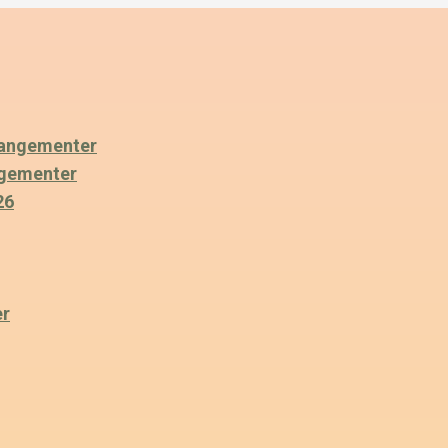
angementer
ngementer
26
er