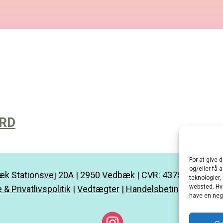
ORD
For at give 
og/eller få 
k Stationsvej 20A | 2950 Vedbæk | CVR: 43752685 |
kon
teknologier,
websted. Hvi
 & Privatlivspolitik
|
Vedtægter
|
Handelsbetingelser
|
Min
have en nega