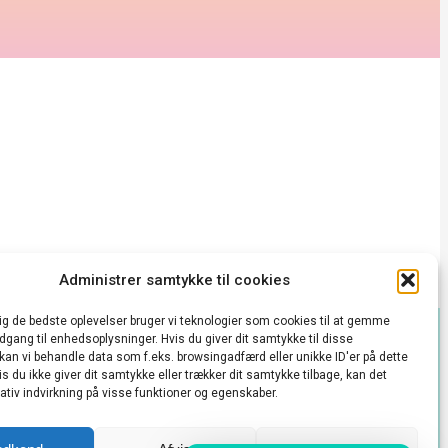
Administrer samtykke til cookies
dig de bedste oplevelser bruger vi teknologier som cookies til at gemme
adgang til enhedsoplysninger. Hvis du giver dit samtykke til disse
takt@vedbækkulturhus.dk
 kan vi behandle data som f.eks. browsingadfærd eller unikke ID'er på dette
s du ikke giver dit samtykke eller trækker dit samtykke tilbage, kan det
 konto
tiv indvirkning på visse funktioner og egenskaber.