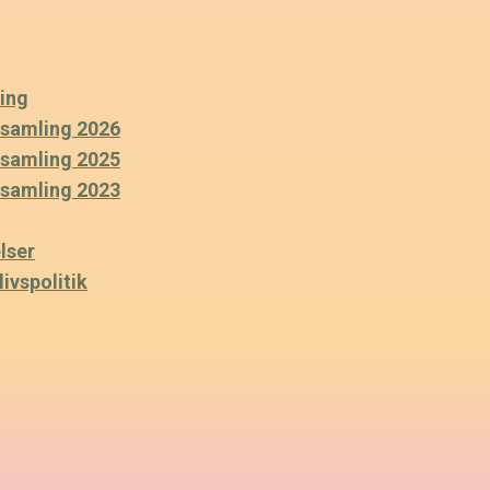
ing
rsamling 2026
rsamling 2025
rsamling 2023
lser
ivspolitik