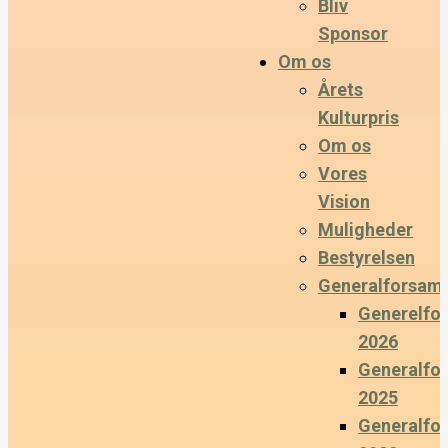
Bliv
Sponsor
Om os
Årets
Kulturpris
Om os
Vores
Vision
Muligheder
Bestyrelsen
Generalforsaml
Generelfo
2026
Generalfo
2025
Generalfo