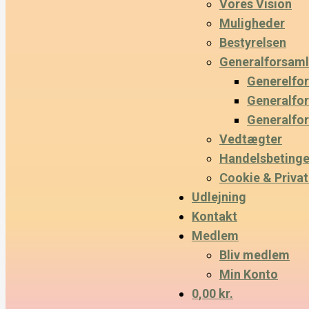
Vores Vision
Muligheder
Bestyrelsen
Generalforsaml
Generelfo
Generalfo
Generalfo
Vedtægter
Handelsbetinge
Cookie & Privatl
Udlejning
Kontakt
Medlem
Bliv medlem
Min Konto
0,00 kr.