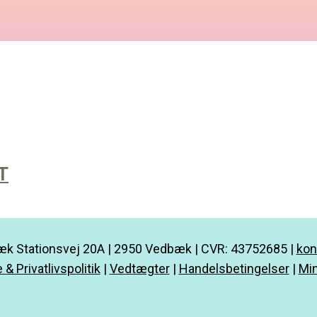
T
k Stationsvej 20A | 2950 Vedbæk | CVR: 43752685 |
kon
 & Privatlivspolitik
|
Vedtægter
|
Handelsbetingelser
|
Min