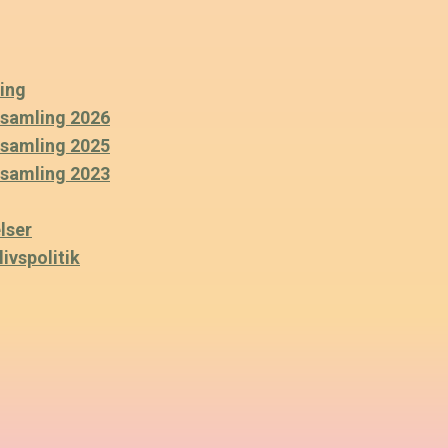
ing
rsamling 2026
rsamling 2025
rsamling 2023
lser
ivspolitik