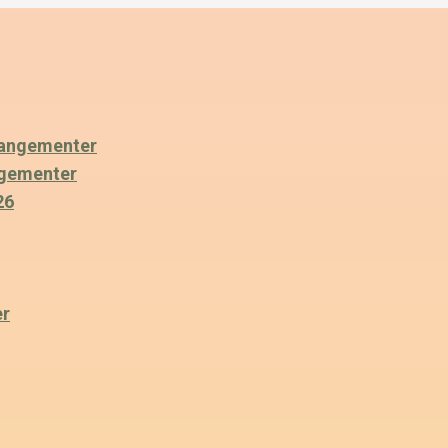
angementer
ngementer
26
er