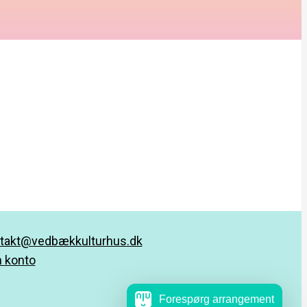
takt@vedbækkulturhus.dk
 konto
Forespørg arrangement