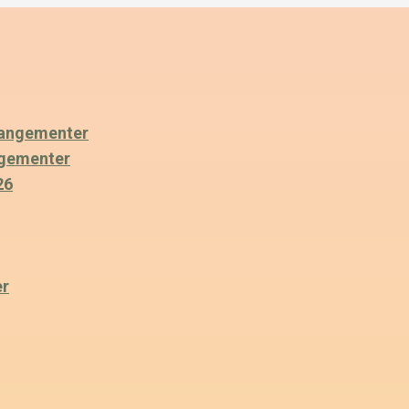
angementer
ngementer
26
er