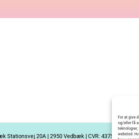
For at give 
og/eller få 
teknologier,
websted. Hvi
k Stationsvej 20A | 2950 Vedbæk | CVR: 43752685 |
kon