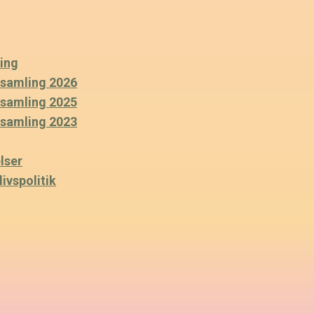
ing
rsamling 2026
rsamling 2025
rsamling 2023
lser
ivspolitik