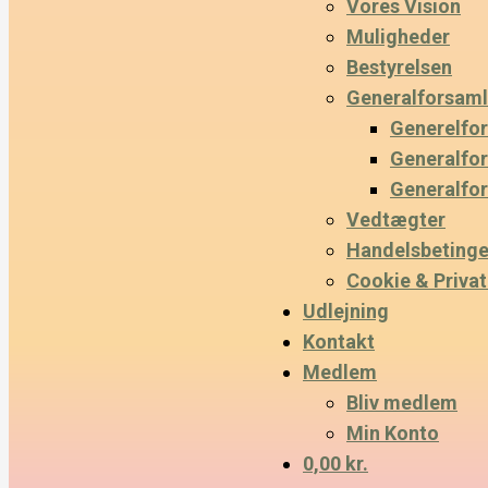
Vores Vision
Muligheder
Bestyrelsen
Generalforsaml
Generelfo
Generalfo
Generalfo
Vedtægter
Handelsbetinge
Cookie & Privatl
Udlejning
Kontakt
Medlem
Bliv medlem
Min Konto
0,00 kr.