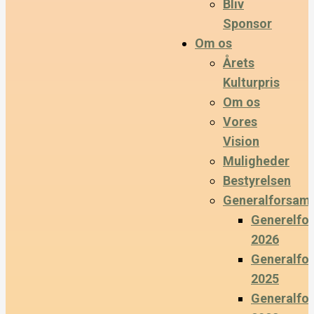
Bliv
Sponsor
Om os
Årets
Kulturpris
Om os
Vores
Vision
Muligheder
Bestyrelsen
Generalforsaml
Generelfo
2026
Generalfo
2025
Generalfo