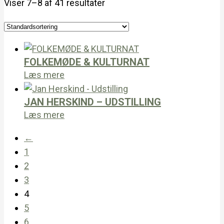
Viser 7–8 af 41 resultater
FOLKEMØDE & KULTURNAT
Læs mere
JAN HERSKIND – UDSTILLING
Læs mere
←
1
2
3
4
5
6