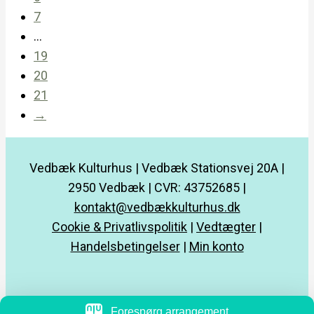
7
…
19
20
21
→
Vedbæk Kulturhus | Vedbæk Stationsvej 20A |
2950 Vedbæk | CVR: 43752685 |
kontakt@vedbækkulturhus.dk
Cookie & Privatlivspolitik
|
Vedtægter
|
Handelsbetingelser
|
Min konto
Forespørg arrangement