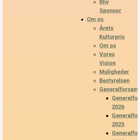
Bliv
Sponsor
Om os
Årets
Kulturpris
Om os
Vores
Vision
Muligheder
Bestyrelsen
Generalforsaml
Generelfo
2026
Generalfo
2025
Generalfo