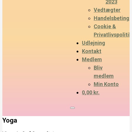
2023
Vedtægter
Handelsbetinge
Cookie &
Privatlivspolitik
Udlejning
Kontakt
Medlem
Bliv
medlem
Min Konto
0,00 kr.
Yoga