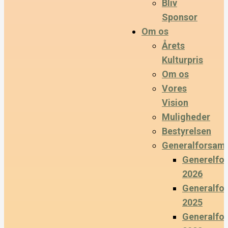
Bliv
Sponsor
Om os
Årets
Kulturpris
Om os
Vores
Vision
Muligheder
Bestyrelsen
Generalforsaml
Generelfo
2026
Generalfo
2025
Generalfo