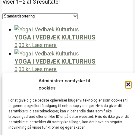
Viser 1–2 af 3 resultater
YOGA I VEDBÆK KULTURHUS
0,00
kr.
Læs mere
YOGA I VEDBÆK KULTURHUS
0,00
kr.
Læs mere
Administrer samtykke til
1
cookies
2
→
For at give dig de bedste oplevelser bruger vi teknologier som cookies til
at gemme og/eller få adgang til enhedsoplysninger. Hvis du giver dit
samtykke til disse teknologier, kan vi behandle data som f.eks.
browsingadfærd eller unikke ID'er på dette websted. Hvis du ikke giver dit
Vedbæk Kulturhus | Vedbæk Stationsvej 20A |
samtykke eller trækker dit samtykke tilbage, kan det have en negativ
indvirkning på visse funktioner og egenskaber.
2950 Vedbæk | CVR: 43752685 |