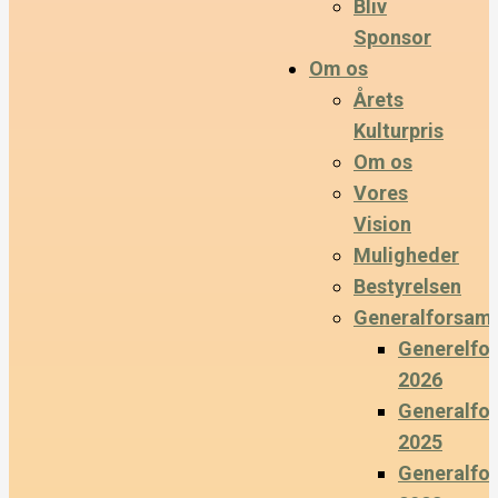
Bliv
Sponsor
Om os
Årets
Kulturpris
Om os
Vores
Vision
Muligheder
Bestyrelsen
Generalforsaml
Generelfo
2026
Generalfo
2025
Generalfo