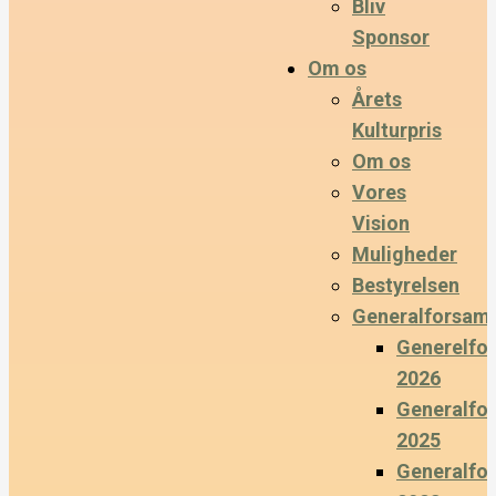
Bliv
Sponsor
Om os
Årets
Kulturpris
Om os
Vores
Vision
Muligheder
Bestyrelsen
Generalforsaml
Generelfo
2026
Generalfo
2025
Generalfo