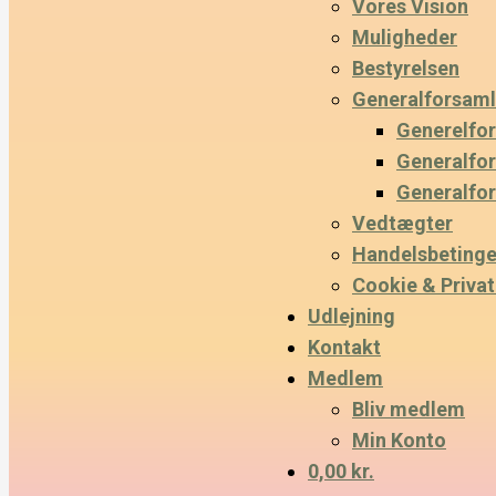
Vores Vision
Muligheder
Bestyrelsen
Generalforsaml
Generelfo
Generalfo
Generalfo
Vedtægter
Handelsbetinge
Cookie & Privatl
Udlejning
Kontakt
Medlem
Bliv medlem
Min Konto
0,00 kr.