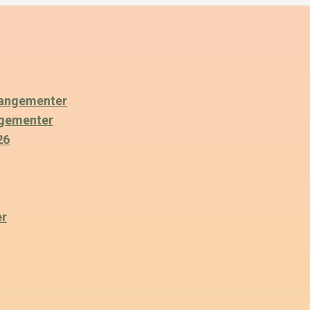
angementer
ngementer
26
er