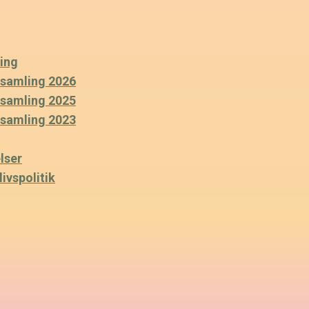
ing
rsamling 2026
rsamling 2025
rsamling 2023
lser
ivspolitik