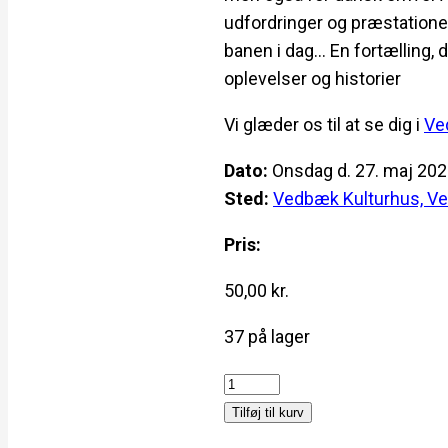
udfordringer og præstatione
banen i dag… En fortælling, 
oplevelser og historier
Vi glæder os til at se dig i
Ve
Dato:
Onsdag
d. 27. maj 202
Sted:
Vedbæk Kulturhus, V
Pris:
50,00
kr.
37 på lager
Den
Transiranske
Tilføj til kurv
Jernbane