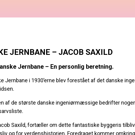
KE JERNBANE – JACOB SAXILD
ranske Jernbane – En personlig beretning.
ke Jernbane i 1930’erne blev forestået af det danske in
pidsen.
en af de største danske ingeniørmæssige bedrifter nogen
arvsliste.
cob Saxild, fortæller om dette fantastiske byggeris tilbli
sliv og for verdenshistorien. Foredraget kommer omkrin