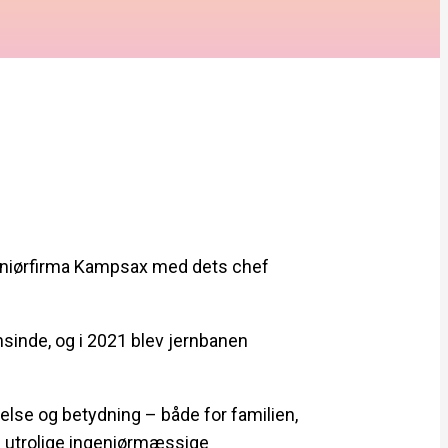
geniørfirma Kampsax med dets chef
sinde, og i 2021 blev jernbanen
velse og betydning – både for familien,
g utrolige ingeniørmæssige