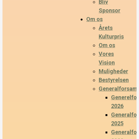
Bliv
Sponsor
Om os
Årets
Kulturpris
Om os
Vores
Vision
Muligheder
Bestyrelsen
Generalforsaml
Generelfo
2026
Generalfo
2025
Generalfo