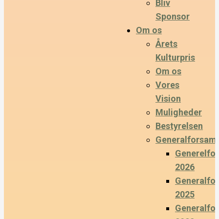
Bliv
Sponsor
Om os
Årets
Kulturpris
Om os
Vores
Vision
Muligheder
Bestyrelsen
Generalforsaml
Generelfo
2026
Generalfo
2025
Generalfo