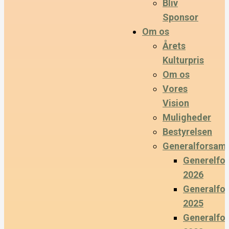
Bliv
Sponsor
Om os
Årets
Kulturpris
Om os
Vores
Vision
Muligheder
Bestyrelsen
Generalforsaml
Generelfo
2026
Generalfo
2025
Generalfo