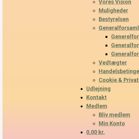
Vores Vision
Muligheder
Bestyrelsen
Generalforsaml
Generelfo
Generalfo
Generalfo
Vedtægter
Handelsbetinge
Cookie & Privatl
Udlejning
Kontakt
Medlem
Bliv medlem
Min Konto
0,00 kr.