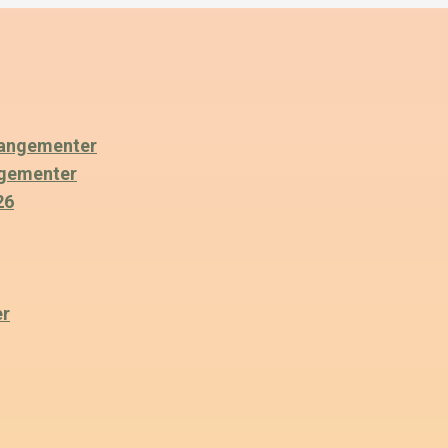
angementer
ngementer
26
er