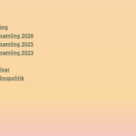
ing
rsamling 2026
rsamling 2025
rsamling 2023
lser
ivspolitik