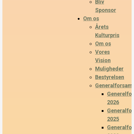
Bliv
Sponsor
Om os
Årets
Kulturpris
Om os
Vores
Vision
Muligheder
Bestyrelsen
Generalforsaml
Generelfo
2026
Generalfo
2025
Generalfo