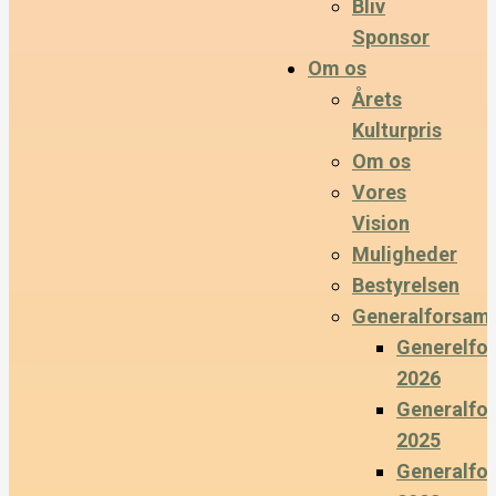
Bliv
Sponsor
Om os
Årets
Kulturpris
Om os
Vores
Vision
Muligheder
Bestyrelsen
Generalforsaml
Generelfo
2026
Generalfo
2025
Generalfo