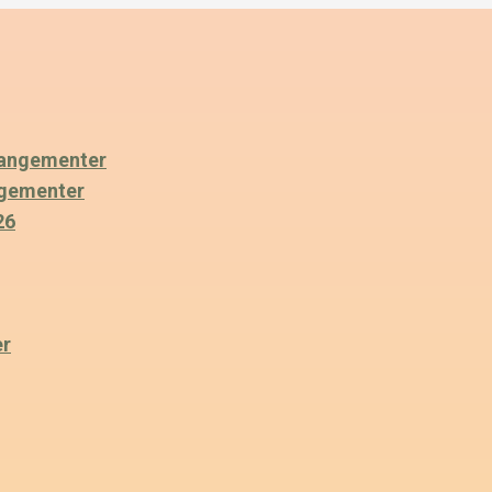
angementer
ngementer
26
er