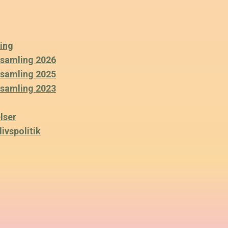
ing
rsamling 2026
rsamling 2025
rsamling 2023
lser
ivspolitik