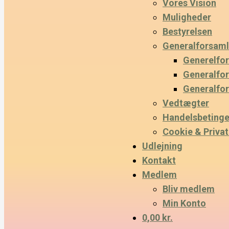
Vores Vision
Muligheder
Bestyrelsen
Generalforsaml
Generelfo
Generalfo
Generalfo
Vedtægter
Handelsbetinge
Cookie & Privatl
Udlejning
Kontakt
Medlem
Bliv medlem
Min Konto
0,00 kr.