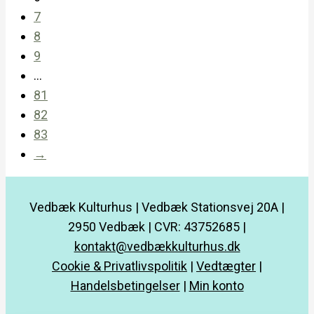
7
8
9
…
81
82
83
→
Vedbæk Kulturhus | Vedbæk Stationsvej 20A |
2950 Vedbæk | CVR: 43752685 |
kontakt@vedbækkulturhus.dk
Cookie & Privatlivspolitik
|
Vedtægter
|
Handelsbetingelser
|
Min konto