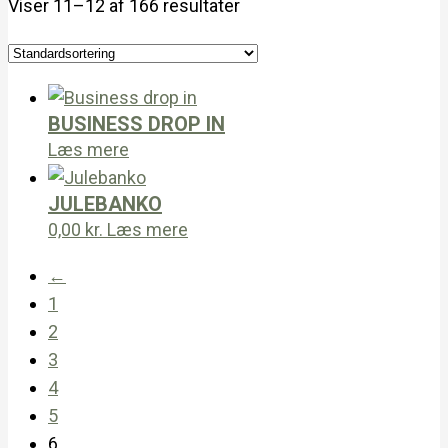
Viser 11–12 af 166 resultater
BUSINESS DROP IN
Læs mere
JULEBANKO
0,00
kr.
Læs mere
←
1
2
3
4
5
6