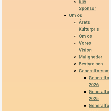
Bliv
Sponsor
Om os
Årets
Kulturpris
Om os
Vores
Vision
Muligheder
Bestyrelsen
Generalforsaml
Generelfo
2026
Generalfo
2025
Generalfo