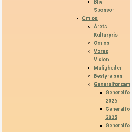
Bliv
Sponsor
Om os
Årets
Kulturpris
Om os
Vores
Vision
Muligheder
Bestyrelsen
Generalforsaml
Generelfo
2026
Generalfo
2025
Generalfo