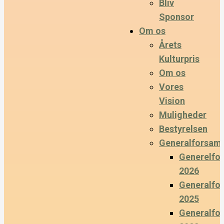
Bliv
Sponsor
Om os
Årets
Kulturpris
Om os
Vores
Vision
Muligheder
Bestyrelsen
Generalforsaml
Generelfo
2026
Generalfo
2025
Generalfo