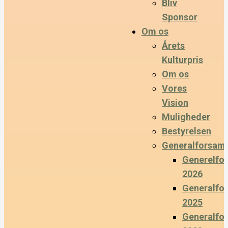
Bliv
Sponsor
Om os
Årets
Kulturpris
Om os
Vores
Vision
Muligheder
Bestyrelsen
Generalforsaml
Generelfo
2026
Generalfo
2025
Generalfo