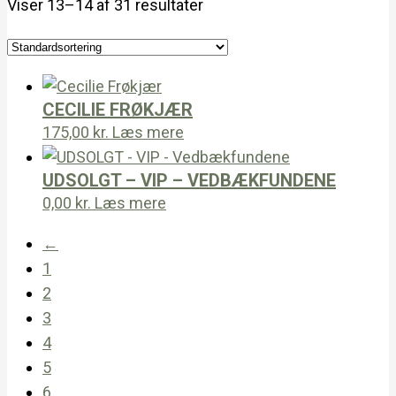
Viser 13–14 af 31 resultater
CECILIE FRØKJÆR
175,00
kr.
Læs mere
UDSOLGT – VIP – VEDBÆKFUNDENE
0,00
kr.
Læs mere
←
1
2
3
4
5
6