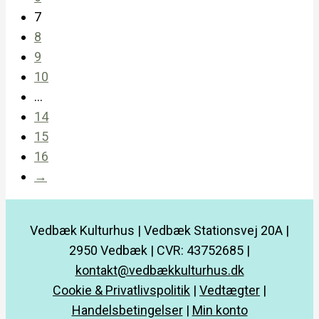
7
8
9
10
…
14
15
16
→
Vedbæk Kulturhus | Vedbæk Stationsvej 20A |
2950 Vedbæk | CVR: 43752685 |
kontakt@vedbækkulturhus.dk
Cookie & Privatlivspolitik
|
Vedtægter
|
Handelsbetingelser
|
Min konto