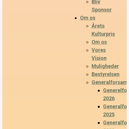
Bliv
Sponsor
Om os
Årets
Kulturpris
Om os
Vores
Vision
Muligheder
Bestyrelsen
Generalforsaml
Generelfo
2026
Generalfo
2025
Generalfo